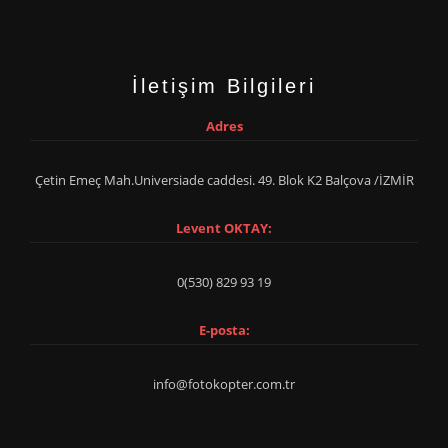
İletişim Bilgileri
Adres
Çetin Emeç Mah.Universiade caddesi. 49. Blok K2 Balçova /İZMİR
Levent OKTAY:
0(530) 829 93 19
E-posta:
info@fotokopter.com.tr