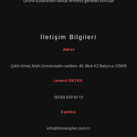
Drone kullanırken dikkat etmeniz gereken konular
İletişim Bilgileri
Adres
Çetin Emeç Mah.Universiade caddesi. 49. Blok K2 Balçova /İZMİR
Levent OKTAY:
0(530) 829 93 19
E-posta:
info@fotokopter.com.tr