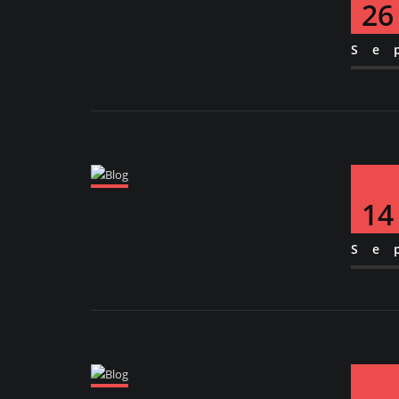
26
Se
14
Se