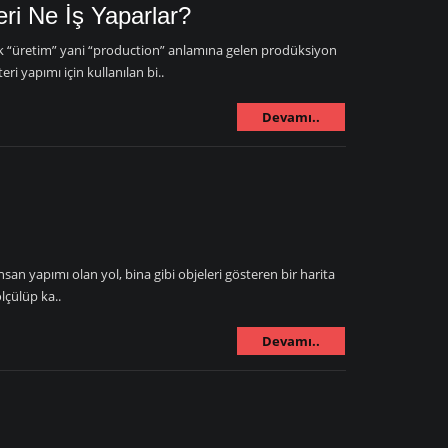
eri Ne İş Yaparlar?
ak “üretim” yani “production” anlamına gelen prodüksiyon
ri yapımı için kullanılan bi..
Devamı..
an yapımı olan yol, bina gibi objeleri gösteren bir harita
lçülüp ka..
Devamı..