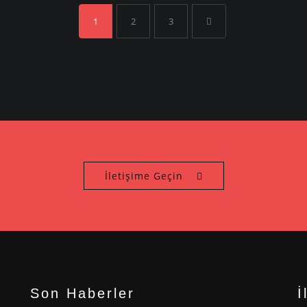
1
2
3
İletişime Geçin
Son Haberler
İ