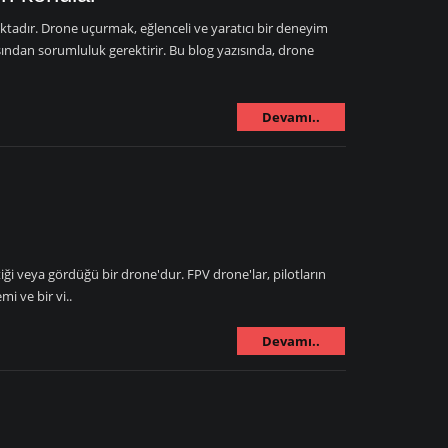
adır. Drone uçurmak, eğlenceli ve yaratıcı bir deneyim
ından sorumluluk gerektirir. Bu blog yazısında, drone
Devamı..
i veya gördüğü bir drone'dur. FPV drone'lar, pilotların
i ve bir vi..
Devamı..