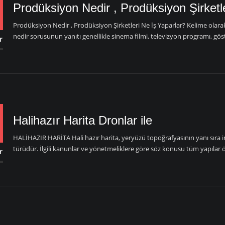
Prodüksiyon Nedir , Prodüksiyon Şirketl
Prodüksiyon Nedir , Prodüksiyon Şirketleri Ne İş Yaparlar? Kelime olar
nedir sorusunun yanıtı genellikle sinema filmi, televizyon programı, göste
r
Halihazır Harita Dronlar ile
HALİHAZIR HARİTA Hali hazır harita, yeryüzü topoğrafyasının yanı sıra ins
türüdür. İlgili kanunlar ve yönetmeliklere göre söz konusu tüm yapılar ö
r