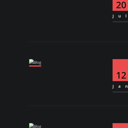
20
Ju
12
Ja