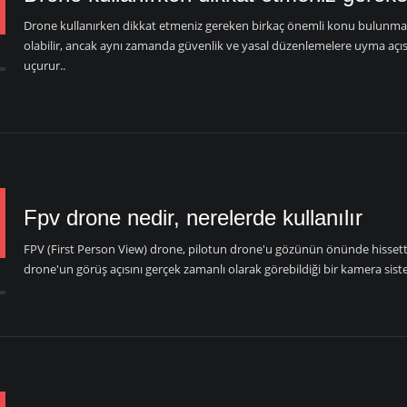
Drone kullanırken dikkat etmeniz gereken birkaç önemli konu bulunmakt
olabilir, ancak aynı zamanda güvenlik ve yasal düzenlemelere uyma açıs
l
uçurur..
Fpv drone nedir, nerelerde kullanılır
FPV (First Person View) drone, pilotun drone'u gözünün önünde hissettiğ
drone'un görüş açısını gerçek zamanlı olarak görebildiği bir kamera sistem
n