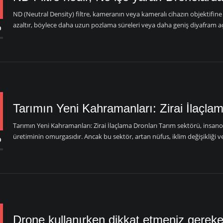
ND (Neutral Density) filtre, kameranın veya kameralı cihazın objektifine ta
azaltır, böylece daha uzun pozlama süreleri veya daha geniş diyafram açıkl
p
Tarımın Yeni Kahramanları: Zirai İlaçlam
Tarımın Yeni Kahramanları: Zirai İlaçlama Dronları Tarım sektörü, insano
üretiminin omurgasıdır. Ancak bu sektör, artan nüfus, iklim değişikliği ve
p
Drone kullanırken dikkat etmeniz gereke