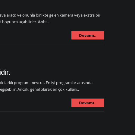
va aracı) ve onunla birlikte gelen kamera veya ekstra bir
at boyunca uçabilirler. &nbs..
Devamı..
dir.
k farklı program mevcut. En iyi programlar arasında
işebilir. Ancak, genel olarak en çok kullanı..
Devamı..