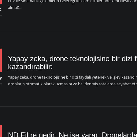
FPV ile Sinematik Çekimlerin Geleceği Reklam Filmlerinde Yeni Nesil Gör
alma&..
c
Yapay zeka, drone teknolojisine bir dizi 
kazandırabilir:
Yapay zeka, drone teknolojisine bir dizi faydalı yetenek ve işlev kazand
y
dronların otomatik olarak uçmasını ve belirlenmiş rotalarda seyahat etmesi
ND Filtre nedir, Ne işe yarar. Dronelarda