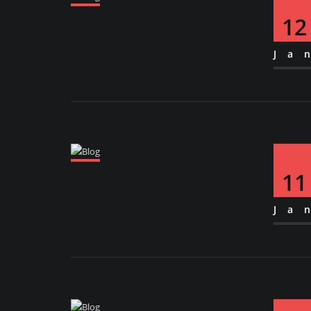
12
Ja
11
Ja