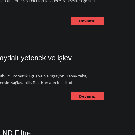
sel Dil Drone çekimleri artık sadece “yüksekten görüntü
Devamı..
faydalı yetenek ve işlev
ırabilir: Otomatik Uçuş ve Navigasyon: Yapay zeka,
ni sağlayabilir. Bu, dronların belirli bö..
Devamı..
 ND Filtre