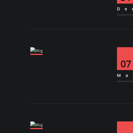
De
07
Ma